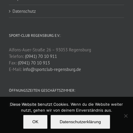
Datenschutz
SPORT-CLUB REGENSBURG E.V.:
Alfons-Auer-Straße 26 – 93053 Regensburg
Telefon:
(0941) 70 10 911
Fax:
(0941) 70 10 913
E-Mail:
info@sportclub-regensburg.de
ÖFFNUNGSZEITEN GESCHÄFTSZIMMER:
Diese Website benutzt Cookies. Wenn du die Website weiter
Donnerstag 18.30 - 20.00 Uhr
nutzt, gehen wir von deinem Einverständnis aus.
OK
Datenschutzerklärung