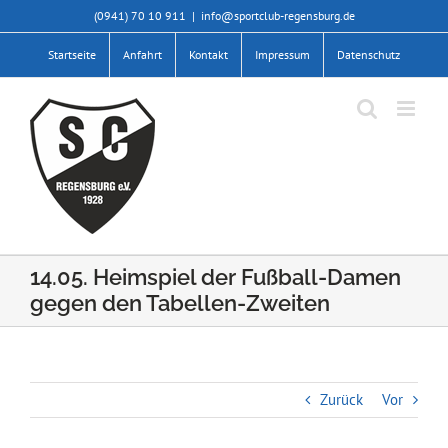
Zum
(0941) 70 10 911
|
info@sportclub-regensburg.de
Inhalt
springen
Startseite
Anfahrt
Kontakt
Impressum
Datenschutz
14.05. Heimspiel der Fußball-Damen
gegen den Tabellen-Zweiten
Zurück
Vor