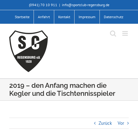
Zum
(0941) 70 10 911
|
info@sportclub-regensburg.de
Inhalt
springen
Startseite
Anfahrt
Kontakt
Impressum
Datenschutz
2019 – den Anfang machen die
Kegler und die Tischtennisspieler
Zurück
Vor