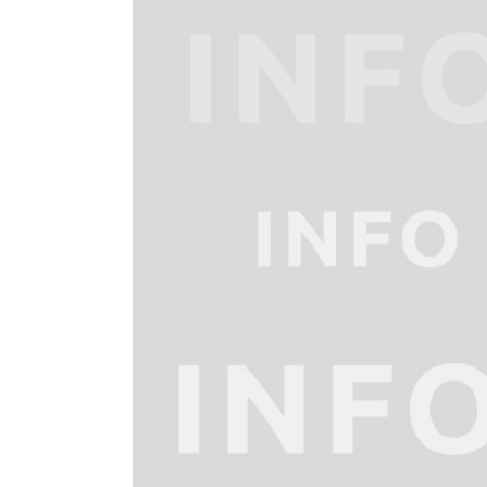
grösseres
Bild