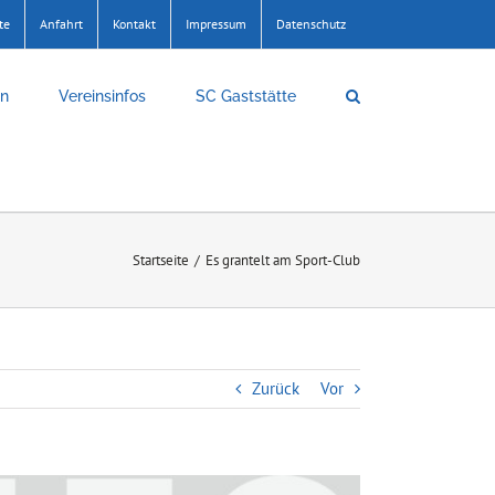
te
Anfahrt
Kontakt
Impressum
Datenschutz
en
Vereinsinfos
SC Gaststätte
Startseite
/
Es grantelt am Sport-Club
Zurück
Vor