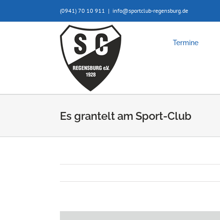
Zum
(0941) 70 10 911
|
info@sportclub-regensburg.de
Inhalt
springen
Termine
Es grantelt am Sport-Club
Zeige