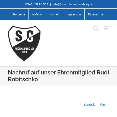
Zum
(0941) 70 10 911
|
info@sportclub-regensburg.de
Inhalt
springen
Startseite
Anfahrt
Kontakt
Impressum
Datenschutz
Nachruf auf unser Ehrenmitglied Rudi
Robitschko
Zurück
Vor