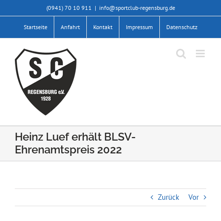
Zum
(0941) 70 10 911
|
info@sportclub-regensburg.de
Inhalt
springen
Startseite
Anfahrt
Kontakt
Impressum
Datenschutz
Heinz Luef erhält BLSV-
Ehrenamtspreis 2022
Zurück
Vor